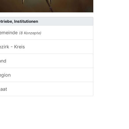
triebe, Institutionen
emeinde
(8 Konzepte)
zirk - Kreis
and
egion
taat