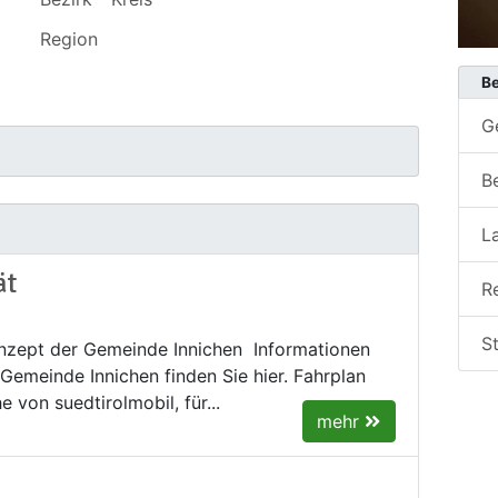
Region
Be
G
Be
L
ät
R
S
nzept der Gemeinde Innichen Informationen
 Gemeinde Innichen finden Sie hier. Fahrplan
 von suedtirolmobil, für...
mehr