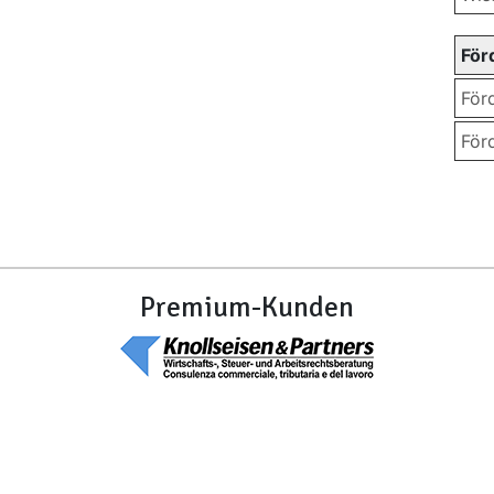
För
För
För
Premium-Kunden