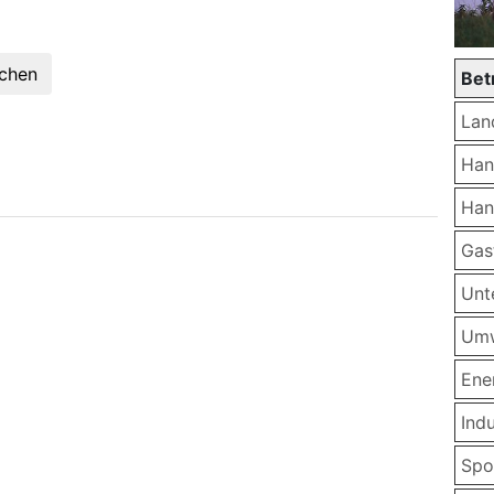
chen
Bet
Lan
Han
Han
Gas
Unt
Umw
Ene
Indu
Spor