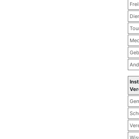
Frei
Die
Tou
Med
Geb
And
Ins
Ver
Gem
Schu
Ver
Wiss