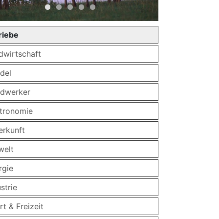
riebe
dwirtschaft
del
dwerker
tronomie
erkunft
elt
rgie
strie
t & Freizeit