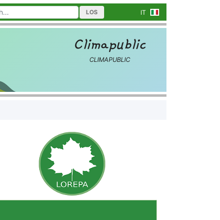
LOS
IT
Climapublic
CLIMAPUBLIC