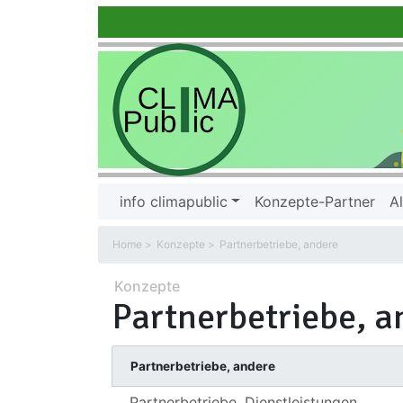
info climapublic
Konzepte-Partner
Al
Home
Konzepte
Partnerbetriebe, andere
Konzepte
Partnerbetriebe, a
Partnerbetriebe, andere
Partnerbetriebe, Dienstleistungen