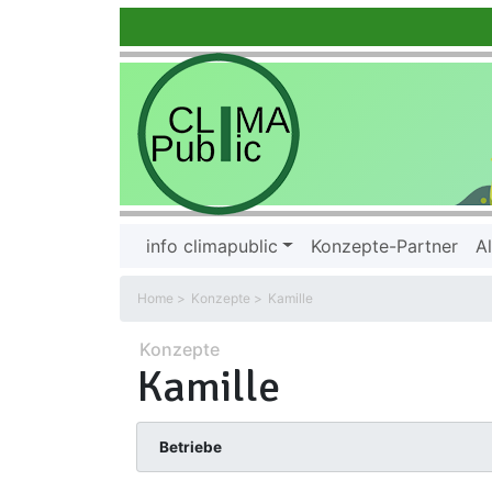
info climapublic
Konzepte-Partner
Al
Home
Konzepte
Kamille
Konzepte
Kamille
Betriebe