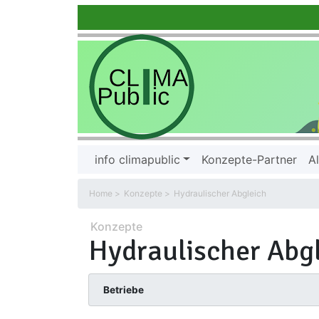
info climapublic
Konzepte-Partner
Al
Home
Konzepte
Hydraulischer Abgleich
Konzepte
Hydraulischer Abg
Betriebe