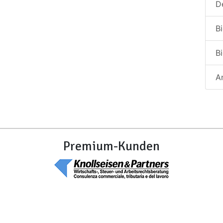
De
Bi
B
A
Premium-Kunden