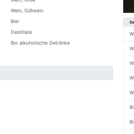
Wein, Süßwein
Bier
Ge
Destillate
We
Bio alkoholische Getränke
W
W
W
W
Bi
Bi