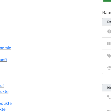
Bäue
D
onomie
l
unft
auf
K
dukte
odukte
kte